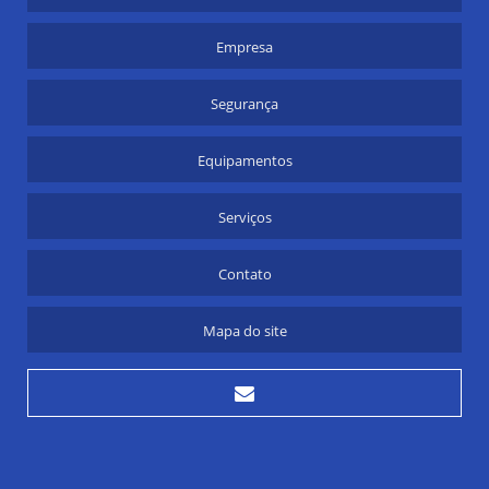
LOCADORA DE MUNCK
Empresa
LOCAR MUNCK
Segurança
MUDANÇAS DE MÁQUINAS INDUSTRIAIS
REMOÇÃO DE MÁQUINAS E EQUIPAMENTOS
Equipamentos
REMOÇÃO DE MÁQUINAS INDUSTRIAIS
Serviços
TRANSPORTE DE CARGAS PESADAS SP
Contato
TRANSPORTE PESADO
Mapa do site
TRANSPORTE PESADO DE CARGA
ESTUFAGEM DE CONTAINER A GRANEL
IÇAMENTO DE CARGAS SP
MOVIMENTAÇÃO DE MÁQUINAS PESADAS