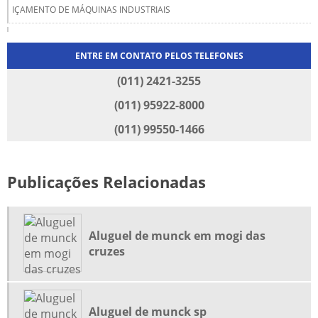
IÇAMENTO DE MÁQUINAS INDUSTRIAIS
LOCAÇÃO DE CAMINHÃO MUNCK
ENTRE EM CONTATO PELOS TELEFONES
LOCAÇÃO DE GUINDASTE
(011) 2421-3255
LOCAÇÃO DE GUINDASTE EM GUARULHOS
(011) 95922-8000
(011) 99550-1466
LOCAÇÃO DE GUINDASTE EM SÃO PAULO
LOCAÇÃO DE GUINDAUTO
Publicações Relacionadas
LOCAÇÃO DE MUNCK EM GUARULHOS
LOCAÇÃO DE MUNCK EM ITAQUAQUECETUBA
Aluguel de munck em mogi das
cruzes
LOCAÇÃO DE MUNCK EM JUNDIAÍ
LOCAÇÃO DE MUNCK EM SÃO PAULO
Aluguel de munck sp
LOCAÇÃO DE MUQUE