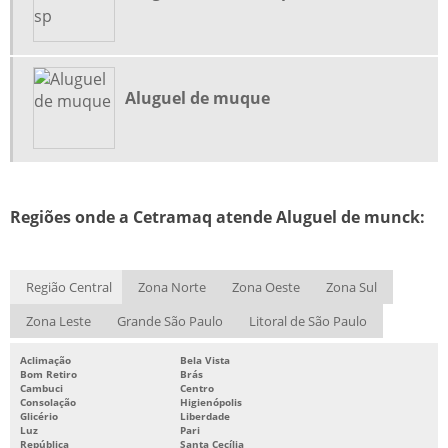
MOVIMENTAÇÃO DE INJETORAS
MOVIMENTAÇÃO DE MÁQUINAS
Aluguel de muque
MOVIMENTAÇÃO E IÇAMENTO DE CARGAS ESPECIAIS
MUDANÇA DE MÁQUINAS PESADAS
MUDANÇA INDUSTRIAL
Regiões onde a Cetramaq atende Aluguel de munck:
MUDANÇAS E MONTAGENS DE MÁQUINAS PESADAS
Região Central
Zona Norte
Zona Oeste
Zona Sul
REMOÇÃO INDUSTRIAL
Zona Leste
Grande São Paulo
Litoral de São Paulo
TRANSPORTADORA DE CARGAS PESADAS
Aclimação
Bela Vista
Bom Retiro
Brás
TRANSPORTADORA DE EQUIPAMENTOS PESADOS
Cambuci
Centro
Consolação
Higienópolis
Glicério
Liberdade
TRANSPORTE DE CARGAS PESADAS
Luz
Pari
República
Santa Cecília