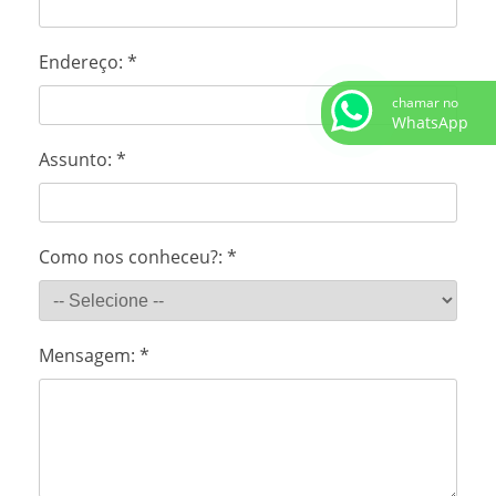
EMPRESA DE TRANSPORTE DE CARGA PESADA
TRANSPORTE DE CARGA PESADA TERRESTRE
Endereço:
*
ALUGUEL DE MUQUE EM GUARULHOS
chamar no
WhatsApp
REMOÇÃO DE MÁQUINAS PESADAS
Assunto:
*
ALUGAR CAMINHÃO MUNCK
ALUGUEL CAMINHÃO MUNCK MOGI DAS CRUZES
Como nos conheceu?:
*
ALUGUEL DE CAMINHÃO MUNCK SP
ALUGUEL DE MUNCK EM MOGI DAS CRUZES
Mensagem:
*
ALUGUEL DE MUNCK SP
ALUGUEL DE MUNCK SP PREÇO
EMPRESA DE LOCAÇÃO DE CAMINHÃO MUNCK