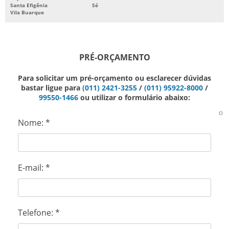
Santa Efigênia
Sé
TRANSPORTE DE EQUIPAMENTOS PESADOS
Vila Buarque
TRANSPORTE DE INJETORAS
TRANSPORTE DE MÁQUINAS
PRÉ-ORÇAMENTO
TRANSPORTE DE MÁQUINAS E EQUIPAMENTOS
Para solicitar um pré-orçamento ou esclarecer dúvidas
bastar ligue para
(011) 2421-3255
/
(011) 95922-8000
/
99550-1466
ou utilizar o formulário abaixo:
TRANSPORTE DE MÁQUINAS INDUSTRIAIS
O
TRANSPORTE DE MÁQUINAS PESADAS
Nome:
*
TRANSPORTE DE PRENSAS
TRANSPORTES PESADOS ESPECIAIS
E-mail:
*
TRANSPORTES SUPER PESADOS
TRANSPORTADORA DE MÁQUINAS PESADAS
Telefone:
*