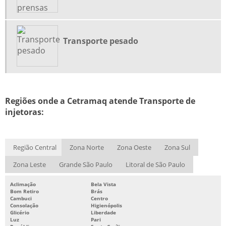
MOVIMENTAÇÃO DE INJETORAS
MOVIMENTAÇÃO DE MÁQUINAS
Transporte pesado
MOVIMENTAÇÃO E IÇAMENTO DE CARGAS ESPECIAIS
MUDANÇA DE MÁQUINAS PESADAS
MUDANÇA INDUSTRIAL
Regiões onde a Cetramaq atende Transporte de
injetoras:
MUDANÇAS E MONTAGENS DE MÁQUINAS PESADAS
REMOÇÃO INDUSTRIAL
Região Central
Zona Norte
Zona Oeste
Zona Sul
TRANSPORTADORA DE CARGAS PESADAS
Zona Leste
Grande São Paulo
Litoral de São Paulo
TRANSPORTADORA DE EQUIPAMENTOS PESADOS
Aclimação
Bela Vista
Bom Retiro
Brás
Cambuci
Centro
TRANSPORTE DE CARGAS PESADAS
Consolação
Higienópolis
Glicério
Liberdade
Luz
Pari