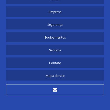
LOCAR MUNCK
Empresa
MUDANÇAS DE MÁQUINAS INDUSTRIAIS
Segurança
REMOÇÃO DE MÁQUINAS E EQUIPAMENTOS
Equipamentos
REMOÇÃO DE MÁQUINAS INDUSTRIAIS
Serviços
TRANSPORTE DE CARGAS PESADAS SP
TRANSPORTE PESADO
Contato
TRANSPORTE PESADO DE CARGA
Mapa do site
ESTUFAGEM DE CONTAINER A GRANEL
IÇAMENTO DE CARGAS SP
MOVIMENTAÇÃO DE MÁQUINAS PESADAS