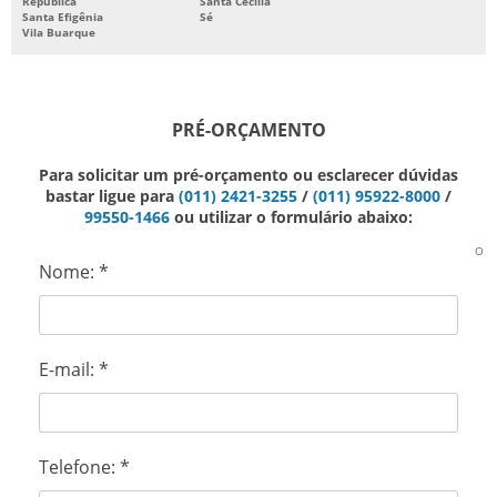
República
Santa Cecília
TRANSPORTE DE EQUIPAMENTOS PESADOS
Santa Efigênia
Sé
Vila Buarque
TRANSPORTE DE INJETORAS
TRANSPORTE DE MÁQUINAS
PRÉ-ORÇAMENTO
TRANSPORTE DE MÁQUINAS E EQUIPAMENTOS
Para solicitar um pré-orçamento ou esclarecer dúvidas
TRANSPORTE DE MÁQUINAS INDUSTRIAIS
bastar ligue para
(011) 2421-3255
/
(011) 95922-8000
/
99550-1466
ou utilizar o formulário abaixo:
TRANSPORTE DE MÁQUINAS PESADAS
O
Nome:
*
TRANSPORTE DE PRENSAS
TRANSPORTES PESADOS ESPECIAIS
E-mail:
*
TRANSPORTES SUPER PESADOS
TRANSPORTADORA DE MÁQUINAS PESADAS
Telefone:
*
EMPRESA DE TRANSPORTE DE CARGA PESADA