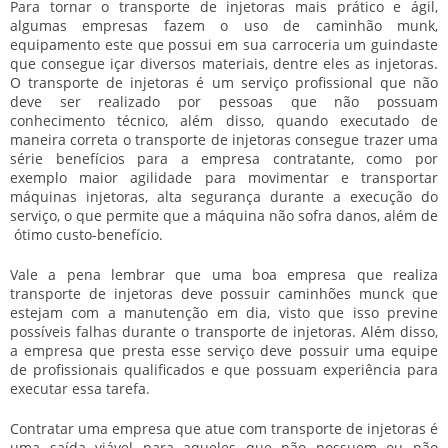
Para tornar o
transporte de injetoras
mais prático e ágil,
algumas empresas fazem o uso de caminhão munk,
equipamento este que possui em sua carroceria um guindaste
que consegue içar diversos materiais, dentre eles as injetoras.
O
transporte de injetoras
é um serviço profissional que não
deve ser realizado por pessoas que não possuam
conhecimento técnico, além disso, quando executado de
maneira correta o
transporte de injetoras
consegue trazer uma
série benefícios para a empresa contratante, como por
exemplo maior agilidade para movimentar e transportar
máquinas injetoras, alta segurança durante a execução do
serviço, o que permite que a máquina não sofra danos, além de
ótimo custo-benefício.
Vale a pena lembrar que uma boa empresa que realiza
transporte de injetoras
deve possuir caminhões munck que
estejam com a manutenção em dia, visto que isso previne
possíveis falhas durante o
transporte de injetoras
. Além disso,
a empresa que presta esse serviço deve possuir uma equipe
de profissionais qualificados e que possuam experiência para
executar essa tarefa.
Contratar uma empresa que atue com
transporte de injetoras
é
uma saída viável para aqueles que não possuem ou não